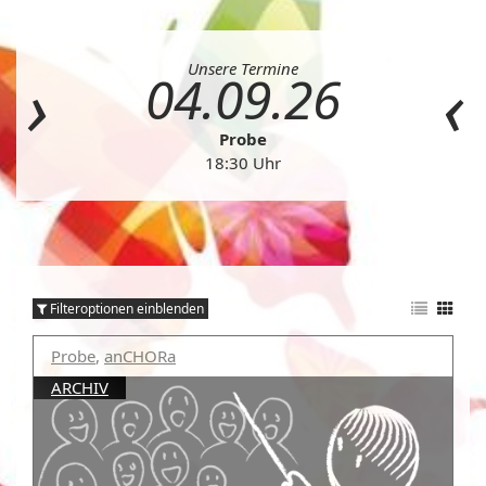
Unsere Termine
04.09.26
Probe
18:30 Uhr
Filteroptionen einblenden
Probe
,
anCHORa
ARCHIV